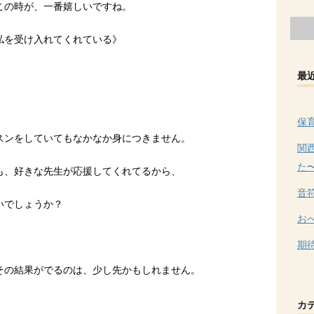
この時が、一番嬉しいですね。
私を受け入れてくれている》
最
保
スンをしていてもなかなか身につきません。
関
た
も、好きな先生が応援してくれてるから、
音
いでしょうか？
お
期
その結果がでるのは、少し先かもしれません。
カ