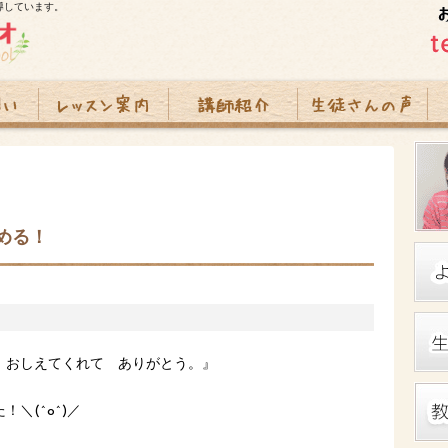
導しています。
める！
 おしえてくれて ありがとう。』
＼(^o^)／