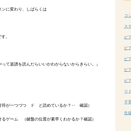
スンに変わり、しばらくは
コ
ス
です。
ピ
ピ
ピ
やって楽譜を読んだらいいかわからないからきらい。』
ピ
ピ
リ
子
音符が一つづつ ド と読めているか？‥ 確認）
生
けるゲーム （鍵盤の位置が素早くわかるか？確認）