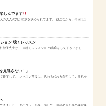
楽しんでます
人の大人の方が出演を決められてます。 残念ながら、今回は出
ンション 聴くレッスン
村智子先生が、 ≪聴くレッスン≫ の講座をして下さいまし
を見逃さない！』
て終了して、 レッスン前後に、代わる代わる自習している机を
へ
できました。 スケジュールを工面して、連弾の合わせの練習を