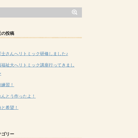
近の投稿
育士さんへリトミック研修しました♪
西福祉大へリトミック講座行ってきまし
〜
符練習！
べんとう作ったよ！
待と希望！
テゴリー