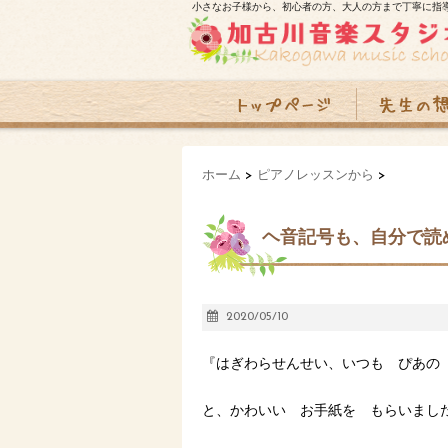
小さなお子様から、初心者の方、大人の方まで丁寧に指
ホーム
>
ピアノレッスンから
>
ヘ音記号も、自分で読
2020/05/10
『はぎわらせんせい、いつも ぴあの
と、かわいい お手紙を もらいました！