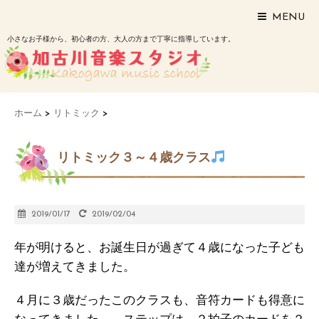
MENU
小さなお子様から、初心者の方、大人の方まで丁寧に指導しています。
ホーム
>
リトミック
>
リトミック３～４歳クラス
2019/01/17
2019/02/04
年が明けると、お誕生日が過ぎて４歳になった子ども
達が増えてきました。
４月に３歳だったこのクラスも、音符カードも得意に