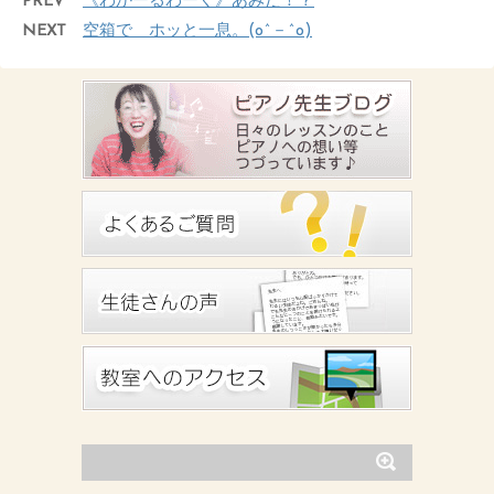
PREV
《わかーるわーく》あみだ！？
NEXT
空箱で ホッと一息。(o^－^o)