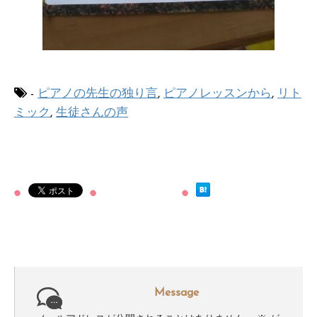
-
ピアノの先生の独り言
,
ピアノレッスンから
,
リト
ミック
,
生徒さんの声
Message