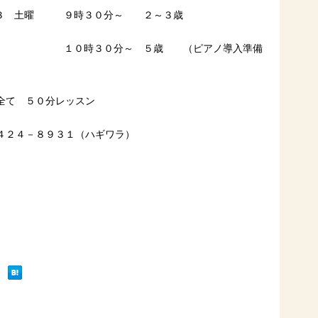
時３０分～ ２～３歳
 ５歳 （ピアノ導入準備
全て ５０分レッスン
４２４－８９３１（ハギワラ）