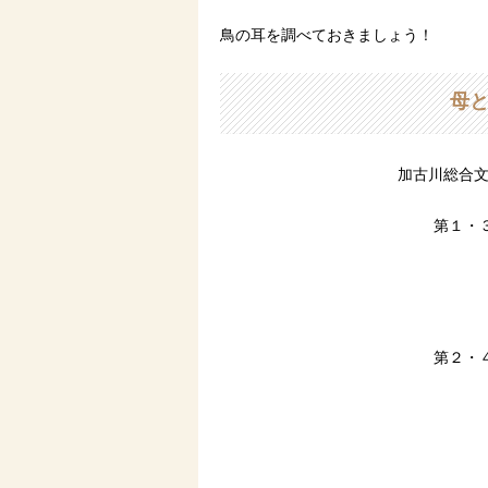
鳥の耳を調べておきましょう！
母
加古川総合文
第１・３ 水曜
１４時３０分～ ３
第２・４ 水曜 
１６時～