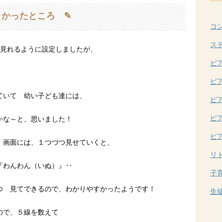
よかったところ ✎
コ
ス
で見れるように設定しましたが、
ピ
ピ
ていて 幼い子ども達には、
ピ
ピ
かな～と、思いました！
ピ
 画面には、１つづつ見せていくと、
リ
『わんわん（いぬ）』‥
子
つ 見てできるので、わかりやすかったようです！
生
ので、５線を数えて