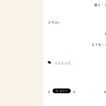
第１・３ 土曜 ９
１０時３０分～
クラス）
０７９－
-
リトミック