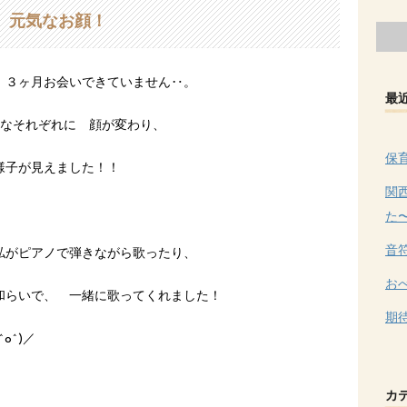
元気なお顔！
 ３ヶ月お会いできていません‥。
最
んなそれぞれに 顔が変わり、
保
様子が見えました！！
関
た
音
私がピアノで弾きながら歌ったり、
お
和らいで、 一緒に歌ってくれました！
期
o^)／
カ