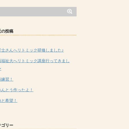
近の投稿
育士さんへリトミック研修しました♪
西福祉大へリトミック講座行ってきまし
〜
符練習！
べんとう作ったよ！
待と希望！
テゴリー