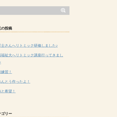
近の投稿
育士さんへリトミック研修しました♪
西福祉大へリトミック講座行ってきまし
〜
符練習！
べんとう作ったよ！
待と希望！
テゴリー