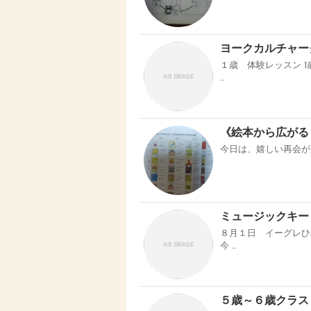
ヨークカルチャー
１歳 体験レッスン 
…
《絵本から広がる
今日は、嬉しい再会が
ミュージックキ
８月１日 イーグレ
今 …
５歳～６歳クラス