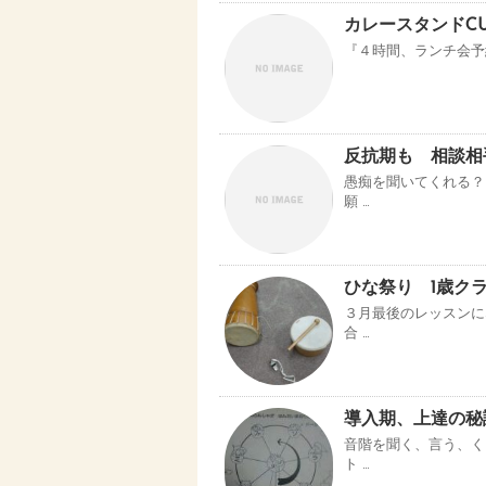
カレースタンドCU
『４時間、ランチ会予約
反抗期も 相談相
愚痴を聞いてくれる？
願 …
ひな祭り 1歳ク
３月最後のレッスンに
合 …
導入期、上達の秘
音階を聞く、言う、く
ト …