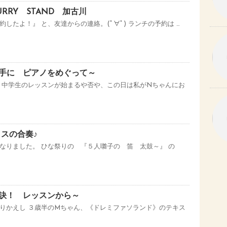
RRY STAND 加古川
したよ！』 と、友達からの連絡。(ﾟ∀ﾟ) ランチの予約は …
手に ピアノをめぐって～
 中学生のレッスンが始まるや否や、この日は私がNちゃんにお
ラスの合奏♪
なりました。 ひな祭りの 『５人囃子の 笛 太鼓～』 の
訣！ レッスンから～
りかえし ３歳半のMちゃん、《ドレミファソランド》のテキス