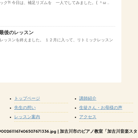
ク?! 今日は、補足リズムを 一人でしてみました。( ＾ω …
最後のレッスン
レッスンを終えました。 １２月に入って、リトミックレッスン
トップページ
講師紹介
先生の想い
生徒さん・お母様の声
レッスン案内
アクセス
19002611167406507671336.jpg | 加古川市のピアノ教室「加古川音楽