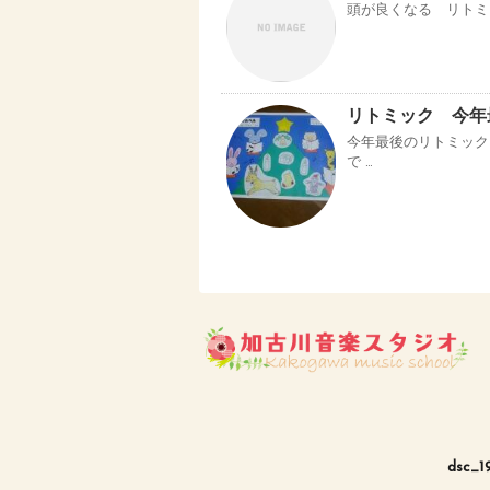
頭が良くなる リトミッ
リトミック 今年
今年最後のリトミック
で …
dsc_