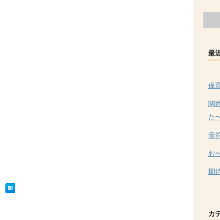
最
保
関
た
音
お
期
カ