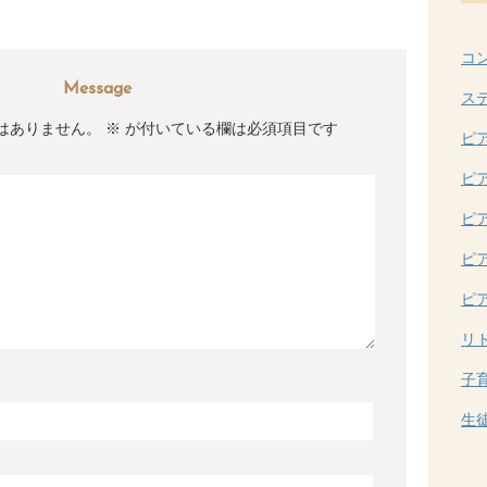
コ
Message
ス
はありません。
※
が付いている欄は必須項目です
ピ
ピ
ピ
ピ
ピ
リ
子
生