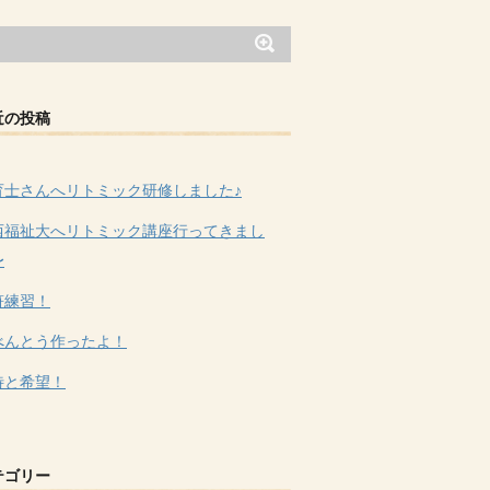
近の投稿
育士さんへリトミック研修しました♪
西福祉大へリトミック講座行ってきまし
〜
符練習！
べんとう作ったよ！
待と希望！
テゴリー