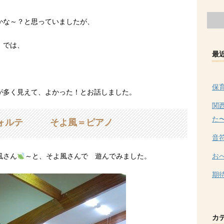
かな～？と思っていましたが、
》では、
最
保
が多く見えて、よかった！とお話しました。
関
た
フォルテ そよ風＝ピアノ
音
お
風さん
～と、そよ風さんで 遊んでみました。
期
カ