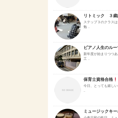
リトミック ３歳
ステップ３のクラスは
勉 …
ピアノ人生のルー
新年度が始まりつつあ
工 …
保育士資格合格
今日、とっても嬉しい
…
ミュージックキー
小春日和の昨日、ミュ