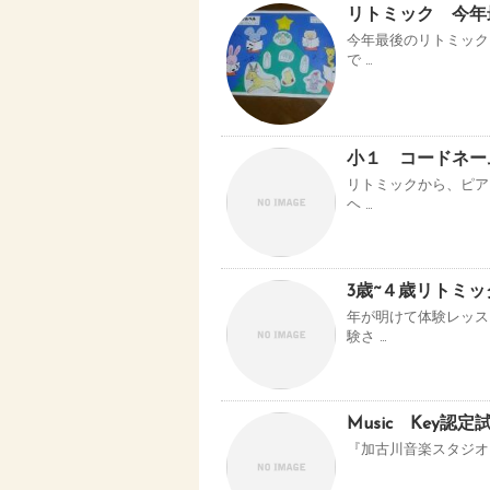
リトミック 今年
今年最後のリトミック
で …
小１ コードネー
リトミックから、ピア
ヘ …
3歳~４歳リトミ
年が明けて体験レッス
験さ …
Music Key
『加古川音楽スタジオ』