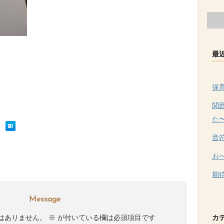
最
保
関
た
音
お
期
Message
カ
はありません。
※
が付いている欄は必須項目です