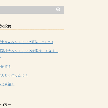
近の投稿
育士さんへリトミック研修しました♪
西福祉大へリトミック講座行ってきまし
〜
符練習！
べんとう作ったよ！
待と希望！
テゴリー