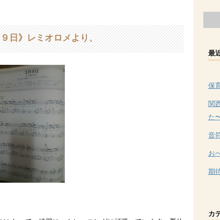
９日》レミオロメより、
最
保
関
た
音
お
期
カ