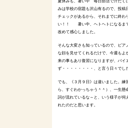
夏休みも、暑い中 毎日部活で汗だくに
みは学校の宿題も沢山有るので、投稿
チェックがあるから、それまでに終わ
い！！ 暑い中、ヘトヘトになるまで
改めて感心しました。
そんな大変さも知っているので、ピア
な顔を見せてくれるだけで、今週もよ
来の事もあり復習になりますが、バイ
ず・・・・・・・・、と言う日々でし
でも、《３月９日》は違いました。練
ら、すぐわかっちゃう＾＾）、一生懸
詞が流れているな～と、いう様子が伺
れたのだと思います。