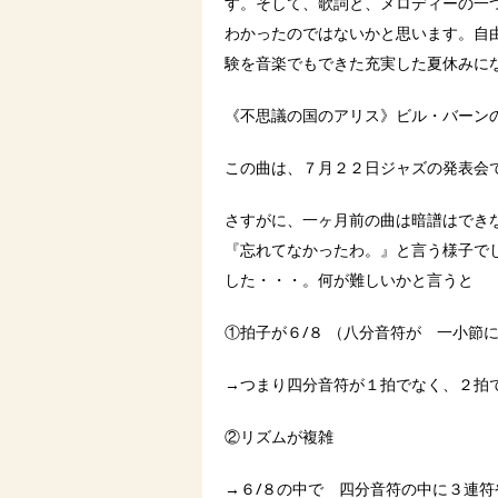
す。そして、歌詞と、メロディーの一
わかったのではないかと思います。自
験を音楽でもできた充実した夏休みに
《不思議の国のアリス》ビル・バーン
この曲は、７月２２日ジャズの発表会
さすがに、一ヶ月前の曲は暗譜はでき
『忘れてなかったわ。』と言う様子で
した・・・。何が難しいかと言うと
①拍子が６/８ （八分音符が 一小節
→つまり四分音符が１拍でなく、２拍
②リズムが複雑
→６/８の中で 四分音符の中に３連