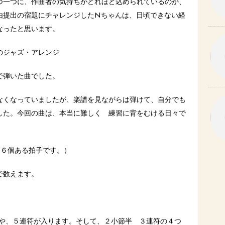
つ一つに、作曲者の気持ちがどれほど込められているのか、
由提出の宿題にチャレンジしたNちゃんは、日頃できない経
なったと思います。
のジャズ・アレンジ
で弾いた曲でした。
なくなっていましたが、楽譜を見ながらは弾けて、自分でも
した。今回の曲は、本当に難しく 練習に背をむける日々で
に６個ある拍子です。）
で数えます。
符や、５連符が入ります。そして、２小節半 ３連符の４つ