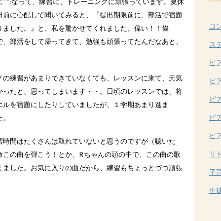
^^;なって、練習に、トレーニングに頑張っています。夏休
日前に心配して聞いてみると、『提出期限前に、部活で宿題
コ
りました。』と、私を驚かせてくれました。偉い！！偉
、部活をして帰ってきて、勉強も頑張ってたんだなあと、
ス
ピ
ノの練習があまりできていなくても、レッスンに来て、元気
ピ
かったと、思ってしまいます・・。日頃のレッスンでは、将
ピ
エルを宿題にしたりしていましたが、１学期あまり進ま
ピ
た。
ピ
習時間はたくさんは取れていないと思うのですが（聴いた
リ
命この曲を弾こう！とか、Rちゃんの頭の中で、この曲の歌
えました。お気に入りの曲だから、練習もちょっとづつ頑張
子
生