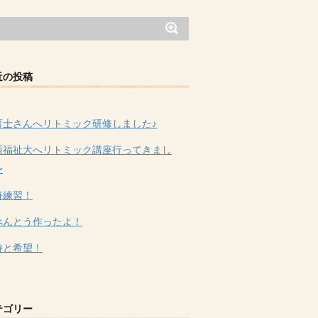
近の投稿
育士さんへリトミック研修しました♪
西福祉大へリトミック講座行ってきまし
〜
符練習！
べんとう作ったよ！
待と希望！
テゴリー